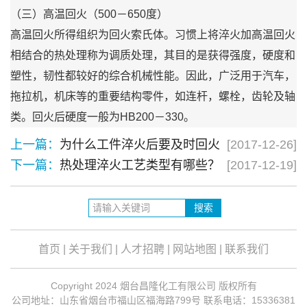
（三）高温回火（500－650度）
高温回火所得组织为回火索氏体。习惯上将淬火加高温回火
相结合的热处理称为调质处理，其目的是获得强度，硬度和
塑性，韧性都较好的综合机械性能。因此，广泛用于汽车，
拖拉机，机床等的重要结构零件，如连杆，螺栓，齿轮及轴
类。回火后硬度一般为HB200－330。
上一篇：
为什么工件淬火后要及时回火
[2017-12-26]
下一篇：
热处理淬火工艺类型有哪些？
[2017-12-19]
首页
|
关于我们
|
人才招聘
|
网站地图
|
联系我们
Copyright 2024 烟台昌隆化工有限公司 版权所有
公司地址：山东省烟台市福山区福海路799号 联系电话：15336381