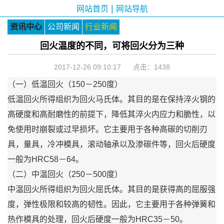
|
网站首页
网站导航
资讯中心
公司新闻
行业新闻
回火温度的不同，可将回火分为三种
2017-12-26 09:10:17 点击：
1438
（一）低温回火（150－250度）
低温回火所得组织为回火马氏体。其目的是在保持淬火钢的
高硬度和高耐磨性的前提下，降低其淬火内应力和脆性，以
免使用时崩裂或过早损坏。它主要用于各种高碳的切削刃
具，量具，冷冲模具，滚动轴承以及渗碳件等，回火后硬度
一般为HRC58－64。
（二）中温回火（250－500度）
中温回火所得组织为回火屈氏体。其目的是获得高的屈服强
度，弹性极限和较高的韧性。因此，它主要用于各种弹簧和
热作模具的处理，回火后硬度一般为HRC35－50。